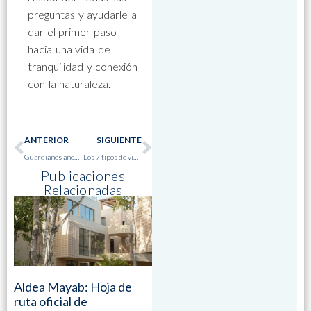
preguntas y ayudarle a
dar el primer paso
hacia una vida de
tranquilidad y conexión
con la naturaleza.
ANTERIOR
SIGUIENTE
Guardianes ancestrales que pintan los siete colores de Bacalar – Por Martin Elena
Los 7 tipos de viajeros que visitan Bacalar y qué buscan exactamente en su experiencia – Por Arturo Ruiz
Publicaciones
Relacionadas
Aldea Mayab: Hoja de
ruta oficial de