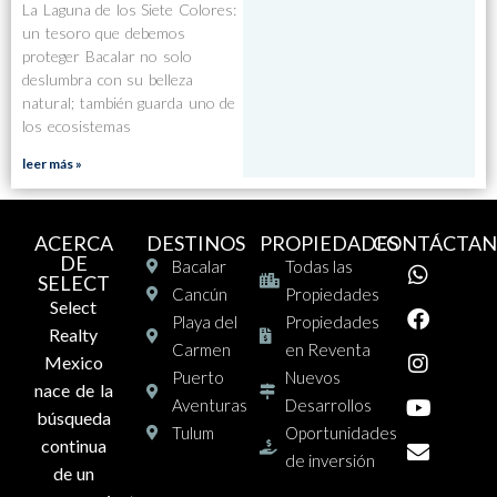
La Laguna de los Siete Colores:
un tesoro que debemos
proteger Bacalar no solo
deslumbra con su belleza
natural; también guarda uno de
los ecosistemas
leer más »
ACERCA
DESTINOS
PROPIEDADES
CONTÁCTAN
DE
Bacalar
Todas las
SELECT
Cancún
Propiedades
Select
Playa del
Propiedades
Realty
Carmen
en Reventa
Mexico
Puerto
Nuevos
nace de la
Aventuras
Desarrollos
búsqueda
Tulum
Oportunidades
continua
de inversión
de un