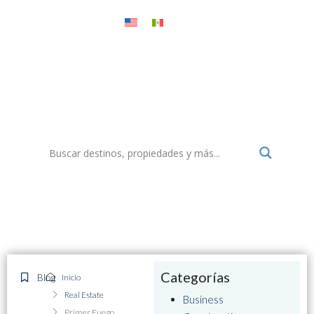
Menu
Select Realty México Blog
Todo sobre destinos, propiedades, turismo y más
Categorías
Blog
Inicio
Real Estate
Business
Primer Fuego