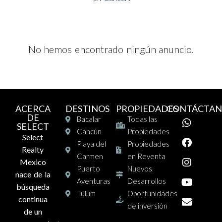
No hemos encontrado ningún anuncio.
ACERCA
DESTINOS
PROPIEDADES
CONTÁCTAN
DE
Bacalar
Todas las
SELECT
Cancún
Propiedades
Select
Playa del
Propiedades
Realty
Carmen
en Reventa
Mexico
Puerto
Nuevos
nace de la
Aventuras
Desarrollos
búsqueda
Tulum
Oportunidades
continua
de inversión
de un