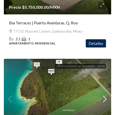
Precio
$5,750,000.00
/MXN
Bia Terraces | Puerto Aventuras, Q. Roo
77733, Playa del Carmen, Quintana Roo, México
2.1
1
Detalles
APARTAMENTO, RESIDENCIAL
OPORTUNIDADES DE INVERSIÓN
VENTA