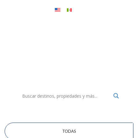
Menu
Propiedades
Busca esa propiedad que se ajuste a ti...
TODAS