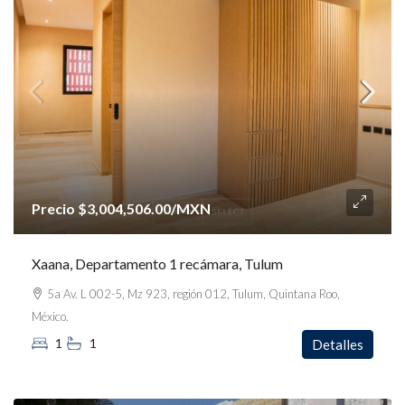
Precio
$3,004,506.00
/MXN
Xaana, Departamento 1 recámara, Tulum
5a Av. L 002-5, Mz 923, región 012, Tulum, Quintana Roo,
México.
1
1
Detalles