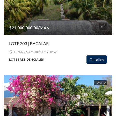
$21,000,000.00
/MXN
LOTE 203 | BACALAR
18°44'26.4"N 88°20'16.8"W
Detalles
LOTES RESIDENCIALES
REVENTA