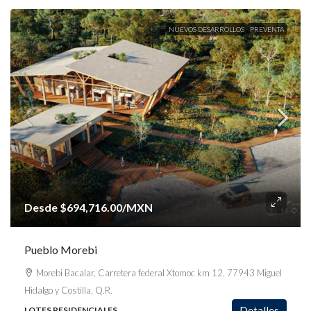
NUEVOS DESARROLLOS
PREVENTA
Desde
$694,716.00
/MXN
Pueblo Morebi
Morebi Bacalar, Carretera federal Xtomoc km 12, 77943 Miguel
Hidalgo y Costilla, Q.R.
Detalles
LOTES RESIDENCIALES