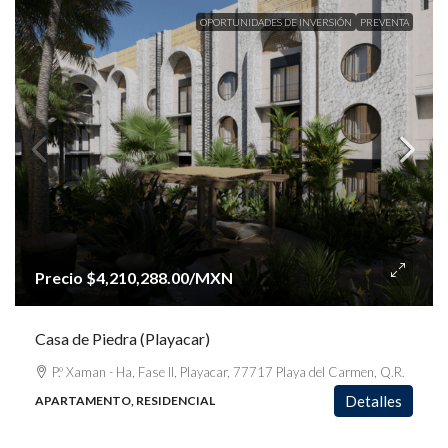
OPORTUNIDADES DE INVERSIÓN
PREVENTA
Precio
$4,210,288.00
/MXN
Casa de Piedra (Playacar)
P.º Xaman - Ha, Fase II, Playacar, 77717 Playa del Carmen, Q.R.
Detalles
APARTAMENTO, RESIDENCIAL