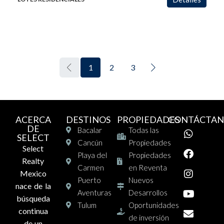
1
2
3
ACERCA
DESTINOS
PROPIEDADES
CONTÁCTAN
DE
Bacalar
Todas las
SELECT
Cancún
Propiedades
Select
Playa del
Propiedades
Realty
Carmen
en Reventa
Mexico
Puerto
Nuevos
nace de la
Aventuras
Desarrollos
búsqueda
Tulum
Oportunidades
continua
de inversión
de un