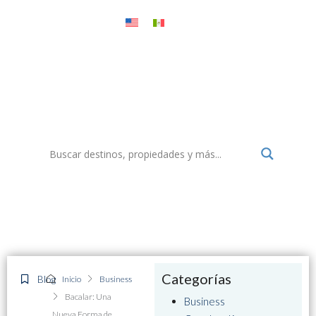
Menu
Select Realty México Blog
Todo sobre destinos, propiedades, turismo y más
Categorías
Blog
Inicio
Business
Bacalar: Una
Business
Nueva Forma de