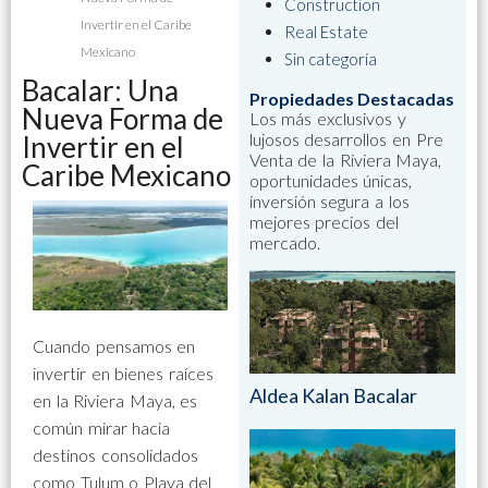
Construction
Invertir en el Caribe
Real Estate
Mexicano
Sin categoría
Bacalar: Una
Propiedades Destacadas
Nueva Forma de
Los más exclusivos y
lujosos desarrollos en Pre
Invertir en el
Venta de la Riviera Maya,
Caribe Mexicano
oportunidades únicas,
inversión segura a los
mejores precios del
mercado.
Cuando pensamos en
invertir en bienes raíces
Aldea Kalan Bacalar
en la Riviera Maya, es
común mirar hacia
destinos consolidados
como Tulum o Playa del