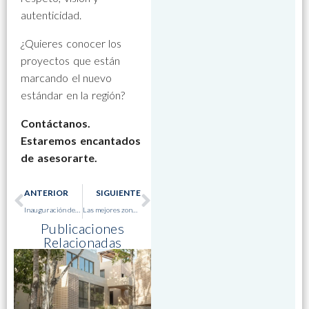
autenticidad.
¿Quieres conocer los
proyectos que están
marcando el nuevo
estándar en la región?
Contáctanos.
Estaremos encantados
de asesorarte.
ANTERIOR
SIGUIENTE
Inauguración del Tren Maya: Próximamente en Bacalar
Las mejores zonas de Bacalar para vivir o invertir en 2025
Publicaciones
Relacionadas