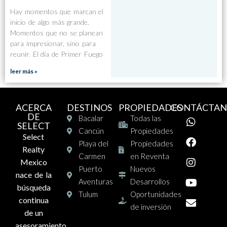
Hay momentos que marcan el
inicio de algo más grande.
Momentos que no se planean
para impresionar, sino para
reunir. El día de Primer Fuego
leer más »
ACERCA
DESTINOS
PROPIEDADES
CONTÁCTAN
DE
Bacalar
Todas las
SELECT
Cancún
Propiedades
Select
Playa del
Propiedades
Realty
Carmen
en Reventa
Mexico
Puerto
Nuevos
nace de la
Aventuras
Desarrollos
búsqueda
Tulum
Oportunidades
continua
de inversión
de un
asesoramiento