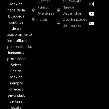
Carmen
en Reventa
Mexico
Puerto
Nuevos
nace de la
Aventuras
Desarrollos
búsqueda
Tulum
Oportunidades
continua
de inversión
de un
asesoramiento
inmobiliario
personalizado,
humano y
profesional.
Select
Realty
Mexico
siempre
ofrecerá
seguridad,
certeza
legal y