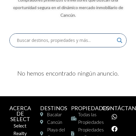
oportunidad segura en el dinámico mercado inmobiliario de
Cancún.
No hemos encontrado ningún anuncio.
ACERCA
DESTINOS
PROPIEDADES
CONTÁCTAN
DE
Bacalar
Todas las
SELECT
Cancún
Propiedades
Select
Playa del
Propiedades
Realty