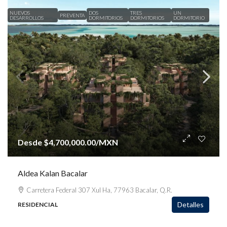
NUEVOS
DESTACADOS
DOS
TRES
UN
PREVENTA
DESARROLLOS
DORMITORIOS
DORMITORIOS
DORMITORIO
Desde
$4,700,000.00
/MXN
Aldea Kalan Bacalar
Carretera Federal 307 Xul Ha, 77963 Bacalar, Q.R.
Detalles
RESIDENCIAL