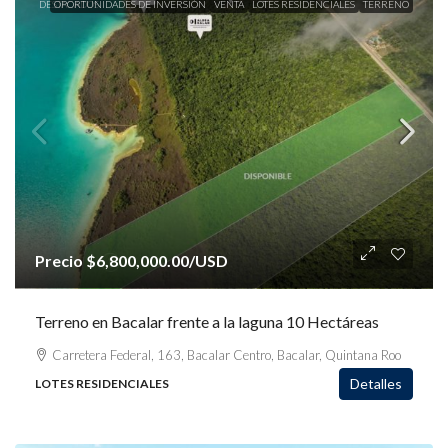
DESTACADOS
OPORTUNIDADES DE INVERSIÓN
VENTA
LOTES RESIDENCIALES
TERRENO
Precio
$6,800,000.00
/USD
Terreno en Bacalar frente a la laguna 10 Hectáreas
Carretera Federal, 163, Bacalar Centro, Bacalar, Quintana Roo
Detalles
LOTES RESIDENCIALES