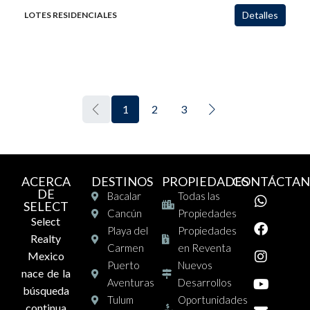
Detalles
LOTES RESIDENCIALES
1
2
3
ACERCA
DESTINOS
PROPIEDADES
CONTÁCTAN
DE
Bacalar
Todas las
SELECT
Cancún
Propiedades
Select
Playa del
Propiedades
Realty
Carmen
en Reventa
Mexico
Puerto
Nuevos
nace de la
Aventuras
Desarrollos
búsqueda
Tulum
Oportunidades
continua