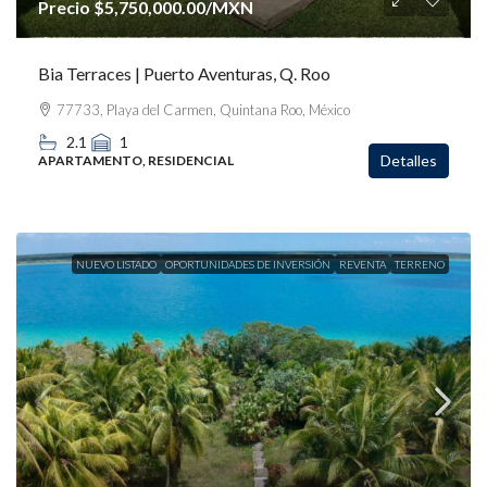
Precio
$5,750,000.00
/MXN
Bia Terraces | Puerto Aventuras, Q. Roo
77733, Playa del Carmen, Quintana Roo, México
2.1
1
Detalles
APARTAMENTO, RESIDENCIAL
NUEVO LISTADO
OPORTUNIDADES DE INVERSIÓN
REVENTA
TERRENO