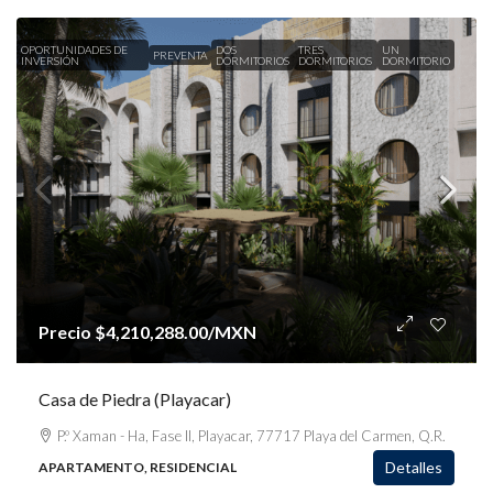
OPORTUNIDADES DE
DOS
TRES
UN
PREVENTA
INVERSIÓN
DORMITORIOS
DORMITORIOS
DORMITORIO
Precio
$4,210,288.00
/MXN
Casa de Piedra (Playacar)
P.º Xaman - Ha, Fase II, Playacar, 77717 Playa del Carmen, Q.R.
Detalles
APARTAMENTO, RESIDENCIAL