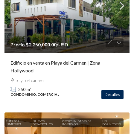
Precio
$2,250,000.00
/USD
Edificio en venta en Playa del Carmen | Zona
Hollywood
playa del carmen
250
m²
Detalles
CONDOMINIO, COMERCIAL
ENTREGA
NUEVOS
OPORTUNIDADES DE
UN
INMEDIATA
DESARROLLOS
INVERSIÓN
DORMITORIO