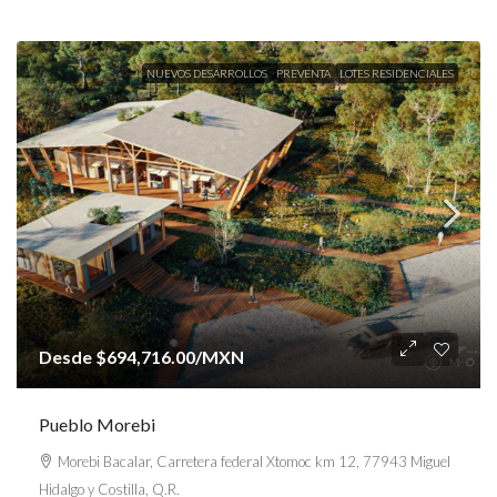
NUEVOS DESARROLLOS
PREVENTA
LOTES RESIDENCIALES
Desde
$694,716.00
/MXN
Pueblo Morebi
Morebi Bacalar, Carretera federal Xtomoc km 12, 77943 Miguel
Hidalgo y Costilla, Q.R.