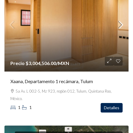
Precio
$3,004,506.00
/MXN
Xaana, Departamento 1 recámara, Tulum
5a Av. L 002-5, Mz 923, región 012, Tulum, Quintana Roo,
México.
1
1
Detalles