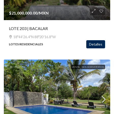
$21,000,000.00
/MXN
LOTE 203 | BACALAR
18°44'26.4"N 88°20'16.8"W
Detalles
LOTES RESIDENCIALES
DESTACADOS
VENTA
DOS DORMITORIOS