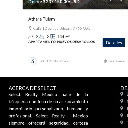
Desde
$237,150.00
/USD
Athara Tulum
Calle 12 Sur, La Veleta, 77765 Q.R.
2
2
104
m²
APARTAMENTO, NUEVOS DESAROLLOS
Detalles
Select Realty México
hace 4 años
ACERCA DE SELECT
DE
Select Realty Mexico nace de la
búsqueda continua de un asesoramiento
inmobiliario personalizado, humano y
profesional. Select Realty Mexico
siempre ofrecerá seguridad, certeza