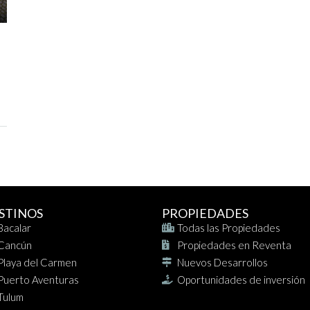
STINOS
PROPIEDADES
Bacalar
Todas las Propiedades
Cancún
Propiedades en Reventa
Playa del Carmen
Nuevos Desarrollos
Puerto Aventuras
Oportunidades de inversión
Tulum